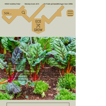
KRAV-märkta fröer
Skickas inom 24 h
Fri frakt på beställningar över 249kr
Alla produkter
Välkommen till vår webbutik! Hos oss hittar du ett handplockat
sortiment av ekologiska och KRAV-märkta fröer, noggrant
anpassade för det nordiska klimatet. Oavsett om du är nybörjare
eller erfaren odlare, erbjuder vi högkvalitativa fröer för en
lyckad skörd i olika växtzoner. För bästa möjliga odlingsresultat,
kvalitetstestar och testodlar vi alla våra fröer. Välkommen att
handla dina fröer hos oss, enkelt och smidigt online!