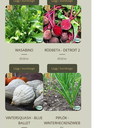
Lägg i kundvagn
Lägg i kundvagn
WASABINO
RÖDBETA - DETROIT 2
Pris
Pris
49,00 kr
49,00 kr
Lägg i kundvagn
Lägg i kundvagn
VINTERSQUASH - BLUE
PIPLÖK -
BALLET
WINTERHECKENZWIEB