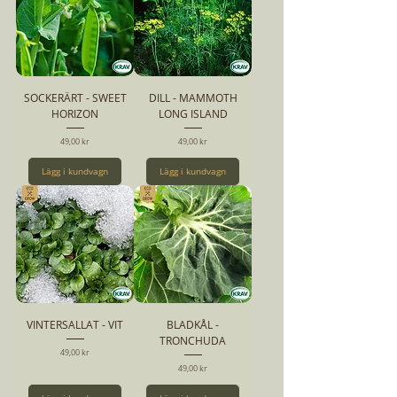
SOCKERÄRT - SWEET
DILL - MAMMOTH
HORIZON
LONG ISLAND
Pris
Pris
49,00 kr
49,00 kr
Lägg i kundvagn
Lägg i kundvagn
VINTERSALLAT - VIT
BLADKÅL -
TRONCHUDA
Pris
49,00 kr
Pris
49,00 kr