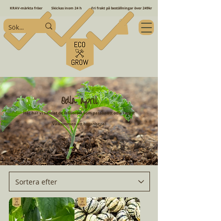
KRAV-märkta fröer
Skickas inom 24 h
Fri frakt på beställningar över 249kr
Odla april
Här har vi samlat de frösorter som passar att odla i april!
Välkommen att botanisera!