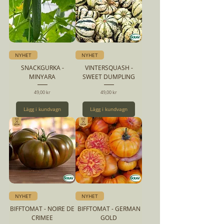
NYHET
NYHET
SNACKGURKA -
VINTERSQUASH -
MINYARA
SWEET DUMPLING
Pris
Pris
49,00 kr
49,00 kr
Lägg i kundvagn
Lägg i kundvagn
NYHET
NYHET
BIFFTOMAT - NOIRE DE
BIFFTOMAT - GERMAN
CRIMEE
GOLD