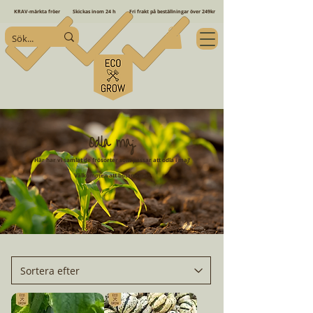
KRAV-märkta fröer
Skickas inom 24 h
Fri frakt på beställningar över 249kr
Odla maj
Här har vi samlat de frösorter som passar att odla i maj!
Välkommen att botanisera!