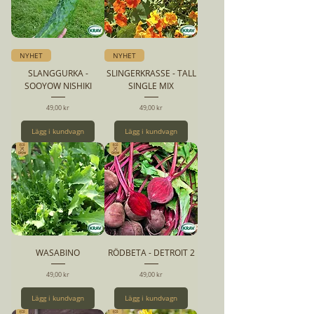
NYHET
NYHET
SLANGGURKA -
SLINGERKRASSE - TALL
SOOYOW NISHIKI
SINGLE MIX
Pris
Pris
49,00 kr
49,00 kr
Lägg i kundvagn
Lägg i kundvagn
WASABINO
RÖDBETA - DETROIT 2
Pris
Pris
49,00 kr
49,00 kr
Lägg i kundvagn
Lägg i kundvagn