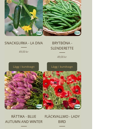
SNACKGURKA - LA DIVA
BRYTBÖNA -
SLENDERETTE
Pris
49,00 kr
Pris
49,00 kr
Lägg i kundvagn
Lägg i kundvagn
RÄTTIKA - BLUE
FLÄCKVALLMO - LADY
AUTUMN AND WINTER
BIRD