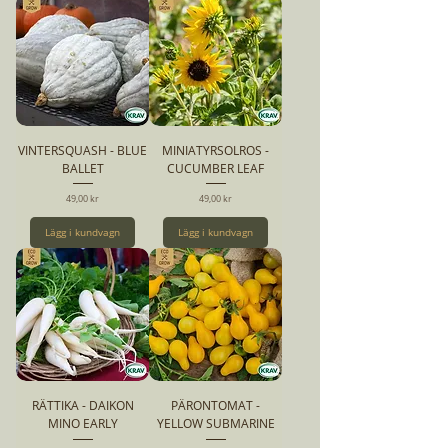
VINTERSQUASH - BLUE
MINIATYRSOLROS -
BALLET
CUCUMBER LEAF
Pris
Pris
49,00 kr
49,00 kr
Lägg i kundvagn
Lägg i kundvagn
RÄTTIKA - DAIKON
PÄRONTOMAT -
MINO EARLY
YELLOW SUBMARINE