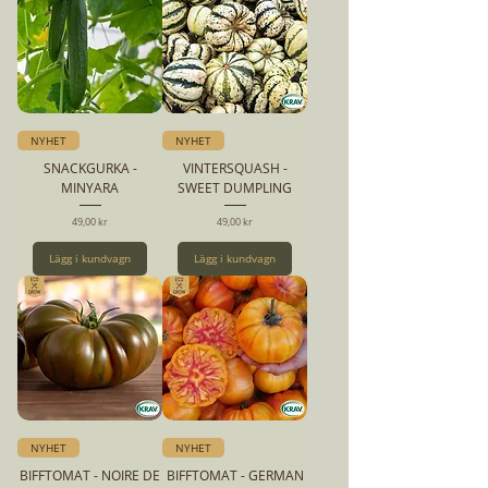
NYHET
NYHET
SNACKGURKA -
VINTERSQUASH -
MINYARA
SWEET DUMPLING
Pris
Pris
49,00 kr
49,00 kr
Lägg i kundvagn
Lägg i kundvagn
NYHET
NYHET
BIFFTOMAT - NOIRE DE
BIFFTOMAT - GERMAN