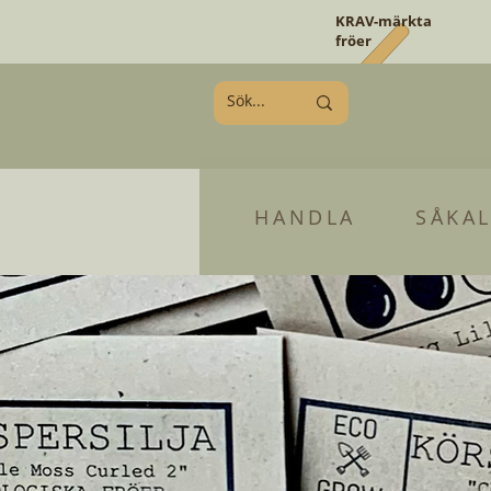
KRAV-märkta
fröer
HANDLA
SÅKA