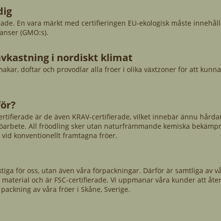
dig
ierade. En vara märkt med certifieringen EU-ekologisk måste innehål
anser (GMO:s).
avkastning i nordiskt klimat
makar, doftar och provodlar alla fröer i olika växtzoner för att kunn
för?
 certifierade är de även KRAV-certifierade, vilket innebär ännu hård
iljöarbete. All fröodling sker utan naturfrämmande kemiska bekäm
 vid konventionellt framtagna fröer.
ktiga för oss, utan även våra förpackningar. Därför är samtliga av v
 material​ och är FSC-certifierade. Vi uppmanar våra kunder att åt
packning av våra fröer i Skåne, Sverige.