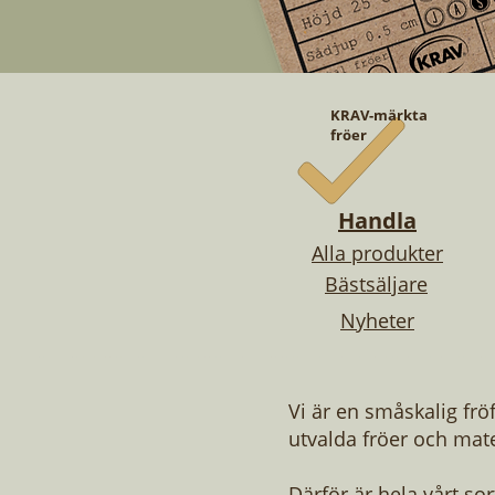
KRAV-märkta
fröer
Handla
Alla produkter
Bästsäljare
Nyheter
Vi är en småskalig frö
utvalda fröer och mate
Därför är hela vårt so