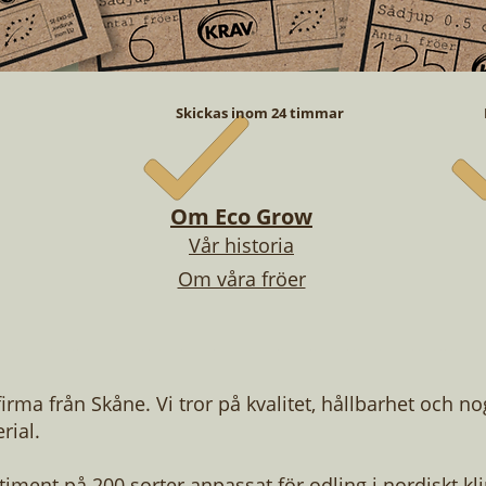
Skickas inom 24 timmar
Om Eco Grow
Vår historia
Om våra fröer
firma från Skåne. Vi tror på kvalitet, hållbarhet och n
rial.
rtiment på 200 sorter anpassat för odling i nordiskt kl