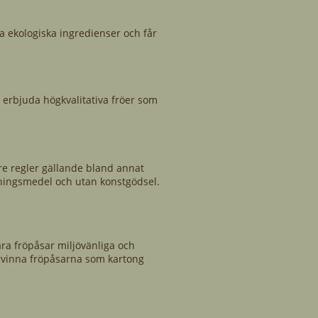
la ekologiska ingredienser och får
a erbjuda högkvalitativa fröer som
are regler gällande bland annat
pningsmedel och utan konstgödsel.
åra fröpåsar miljövänliga och
ervinna fröpåsarna som kartong