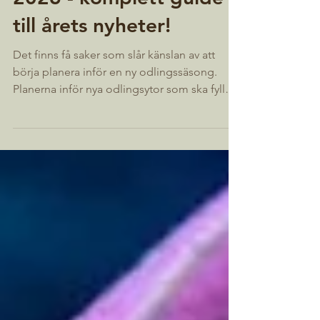
Eco Grow frönyheter
2026 - komplett guide
till årets nyheter!
Det finns få saker som slår känslan av att
börja planera inför en ny odlingssäsong.
Planerna inför nya odlingsytor som ska fyllas
med trogna favoriter och en del spännande
nyheter är snart i full gång. Inför 2026 har vi
tagit in flera nya frönyheter som vi verkligen
tror att ni kommer tycka om, en blandning av
spännande rariteter, pålitliga favoriter och
sorter som ger mycket skörd på liten yta. Här
är årets nyheter! Paprika med italiensk
tradition ‘Quadrato D’Asti Giallo’ Pa