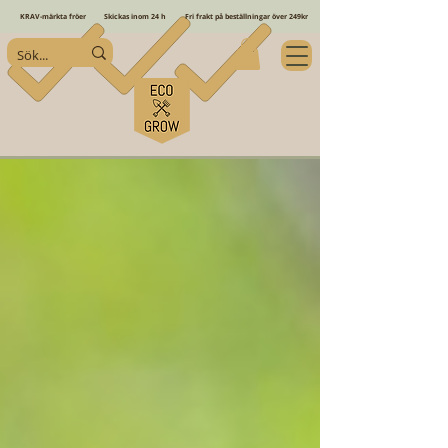
KRAV-märkta fröer
Skickas inom 24 h
Fri frakt på beställningar över 249kr