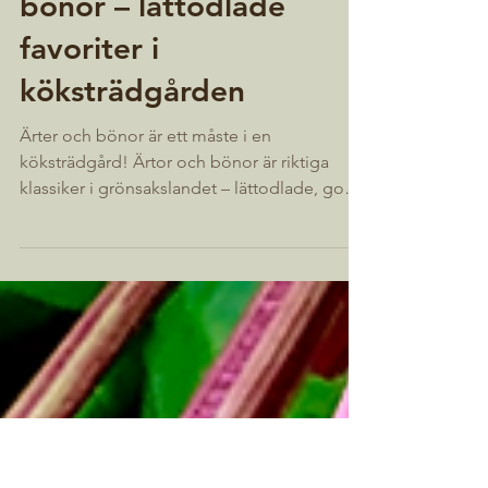
Så odlar du ärtor och
bönor – lättodlade
favoriter i
köksträdgården
Ärter och bönor är ett måste i en
köksträdgård! Ärtor och bönor är riktiga
klassiker i grönsakslandet – lättodlade, goda
och rika på...