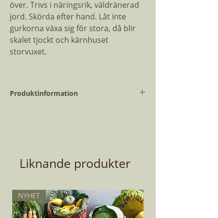
över. Trivs i näringsrik, väldränerad
jord. Skörda efter hand. Låt inte
gurkorna växa sig för stora, då blir
skalet tjockt och kärnhuset
storvuxet.
Produktinformation
Vetenskapligt
Cucumis
namn:
sativus
Dagar till skörd
60
Liknande produkter
Planteringsmånad:
April - Juni
Antal Fröer:
5
NYHET
Ranklängd:
1 m