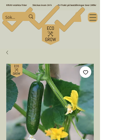
KRAV-märkta fröer
Skickas inom 24 h
Fri frakt på beställningar över 249kr