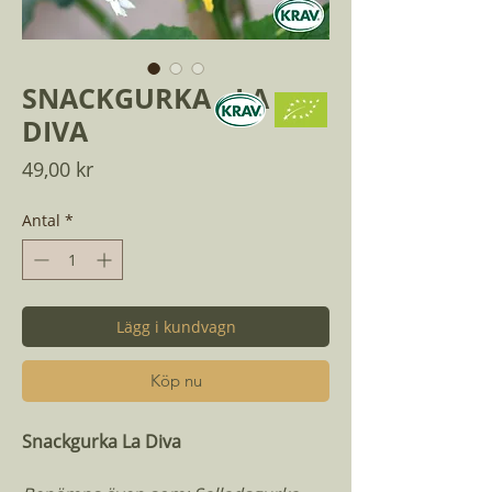
SNACKGURKA - LA
DIVA
Pris
49,00 kr
Antal
*
Lägg i kundvagn
Köp nu
Snackgurka La Diva