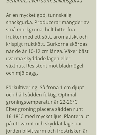
Benämns även som: Salladsgurka
Är en mycket god, tunnskalig
snackgurka. Producerar mängder av
små mörkgröna, helt bitterfria
frukter med ett sött, aromatiskt och
krispigt fruktkött. Gurkorna skördas
när de är 10-12 cm långa. Växer bäst
i varma skyddade lägen eller
växthus. Resistent mot bladmögel
och mjöldagg.
Förkultivering: Så fröna 1 cm djupt
och håll sådden fuktig. Optimal
groningstemperatur är 22-26°C.
Efter groning placera sådden runt
16-18°C med mycket ljus. Plantera ut
på ett varmt och skyddat läge när
jorden blivit varm och frostrisken är