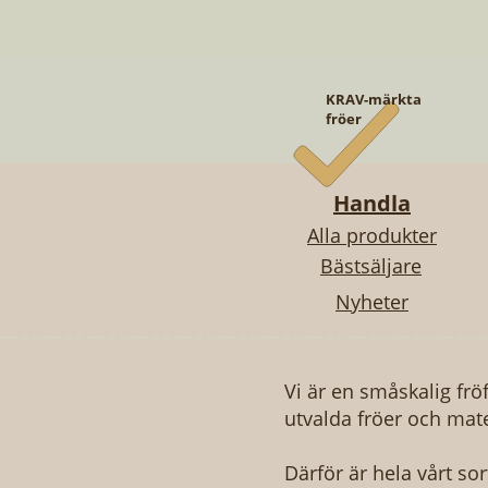
KRAV-märkta
fröer
Handla
Alla produkter
Bästsäljare
Nyheter
Snabbvisning
Snabbvisning
Snabbvisning
AUBERGINE - BLANCHE RONDE À
STORA KÖKSTRÄDGÅRDEN
SMÖRGÅSKRASSE
BIFF
FR
S
OEUF
Pris
Pris
499,00 kr
49,00 kr
Pris
49,00 kr
Vi är en småskalig frö
utvalda fröer och mate
Därför är hela vårt so