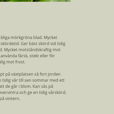
Antal Fröer:
Planthöjd:
uckliga mörkgröna blad. Mycket
kördetid. Ger bäst skörd vid tidig
. Mycket motståndskraftig mot
använda färsk, stekt eller för
ålig mot frost.
pt på växtplatsen så fort jorden
n tidig vår till sen sommar med ett
att de går i blom. Kan sås på
ervintra och ge en tidig vårskörd.
på vintern.