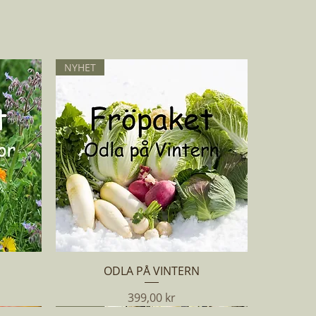
NYHET
Snabbvisning
ODLA PÅ VINTERN
Pris
399,00 kr
NYHET
NYHET
NYHET