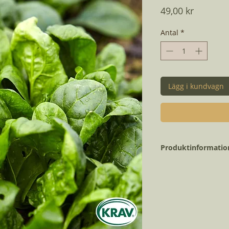
Pris
49,00 kr
Antal
*
Lägg i kundvagn
Produktinformatio
Vetenskapligt nam
Dagar till skörd:
Planteringsmånad