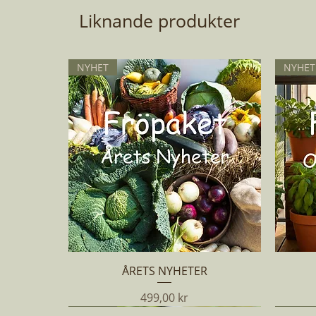
Liknande produkter
NYHET
NYHET
Snabbvisning
ÅRETS NYHETER
Pris
499,00 kr
NYHET
NYHET
NYHET
NYHET
NYHET
NYHET