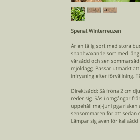
Spenat Winterreuzen
Är en tålig sort med stora b
snabbväxande sort med lång s
vårsådd och sen sommarsådd
mjöldagg. Passar utmärkt att 
infrysning efter förvällning. T
Direktsådd: Så fröna 2 cm dju
reder sig. Sås i omgångar frå
uppehåll maj-juni pga risken 
sensommaren för att sedan öv
Lämpar sig även för kallsådd 