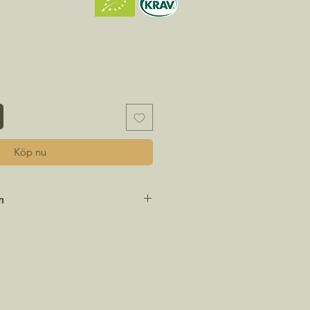
Köp nu
n
n:
Spinaca oleracea
40
:
Mars - April, Juli -
September