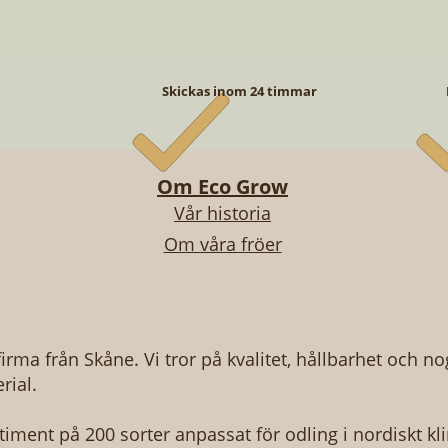
Skickas inom 24 timmar
Om Eco Grow
Vår historia
Om våra fröer
Snabbvisning
Snabbvisning
Snabbvisning
Snabbvisning
Snabbvisning
Snabbvisning
TOMAT - NOIRE DE CRIMEE
ÖPAKET - VINTERODLING
NACKGURKA - MINYARA
BIFFTOMAT - GERMAN 
FRÖPAKET - BÄSTSÄLJA
KATTGRÄS
Pris
Pris
Pris
Pris
Pris
Pris
249,00 kr
49,00 kr
49,00 kr
249,00 kr
49,00 kr
49,00 kr
firma från Skåne. Vi tror på kvalitet, hållbarhet och n
rial.
rtiment på 200 sorter anpassat för odling i nordiskt kl