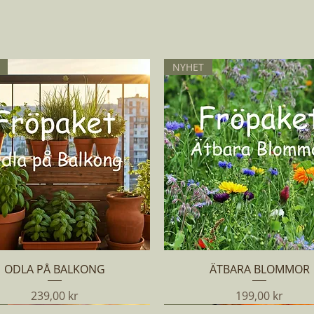
NYHET
Snabbvisning
Snabbvisning
ODLA PÅ BALKONG
ÄTBARA BLOMMOR
Pris
Pris
239,00 kr
199,00 kr
NYHET
NYHET
NYHET