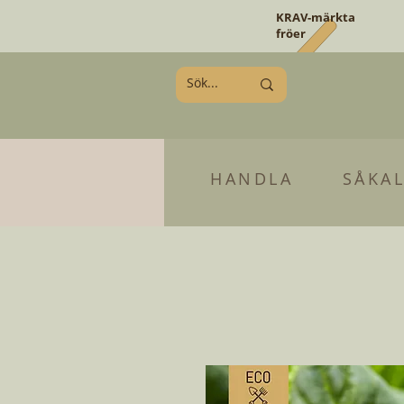
KRAV-märkta
fröer
HANDLA
SÅKA