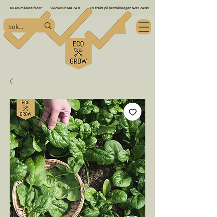
KRAV-märkta fröer
Skickas inom 24 h
Fri frakt på beställningar över 249kr