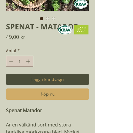
SPENAT - MATADOR
Pris
49,00 kr
Antal
*
Lägg i kundvagn
Köp nu
Spenat Matador
Är en välkänd sort med stora
buckliga mörkgröna blad. Mycket