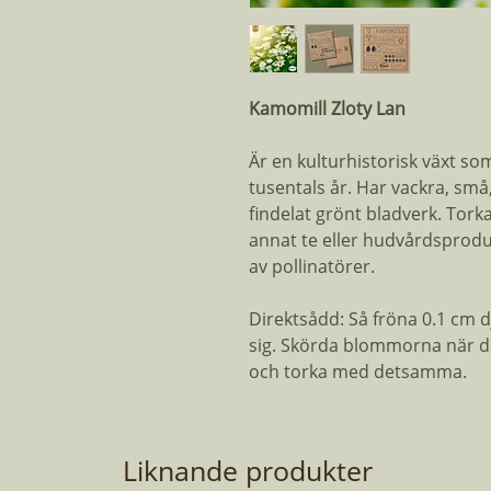
Kamomill Zloty Lan
Är en kulturhistorisk växt s
tusentals år. Har vackra, sm
findelat grönt bladverk. Tor
annat te eller hudvårdsproduk
av pollinatörer.
Direktsådd: Så fröna 0.1 cm d
sig. Skörda blommorna när d
och torka med detsamma.
Liknande produkter