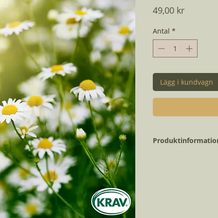
Pris
49,00 kr
Antal
*
Lägg i kundvagn
Produktinformatio
Vetenskapligt nam
Blomtid:
Planteringsmånad