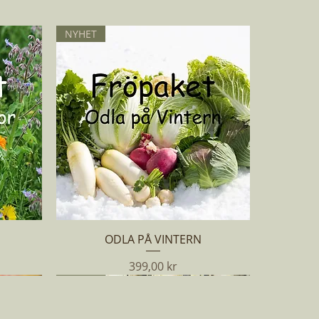
NYHET
Snabbvisning
ODLA PÅ VINTERN
Pris
399,00 kr
NYHET
NYHET
NYHET