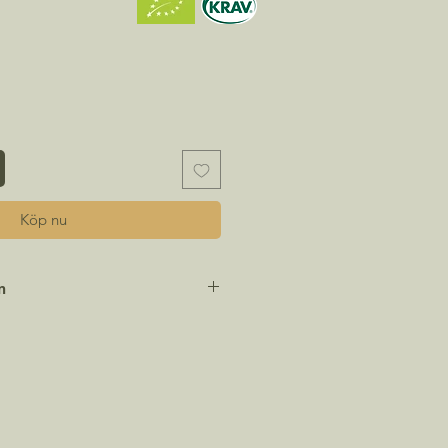
Köp nu
n
n:
Matricaria chamomilla
Jun - Okt
:
April - Juni