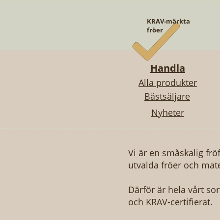
KRAV-märkta
fröer
Handla
Alla produkter
Bästsäljare
Nyheter
Snabbvisning
Snabbvisning
Snabbvisning
AUBERGINE - BLANCHE RONDE À
STORA KÖKSTRÄDGÅRDEN
SMÖRGÅSKRASSE
BIFF
FR
S
OEUF
Pris
Pris
499,00 kr
49,00 kr
Pris
49,00 kr
Vi är en småskalig frö
utvalda fröer och mate
Därför är hela vårt so
och KRAV-certifierat.