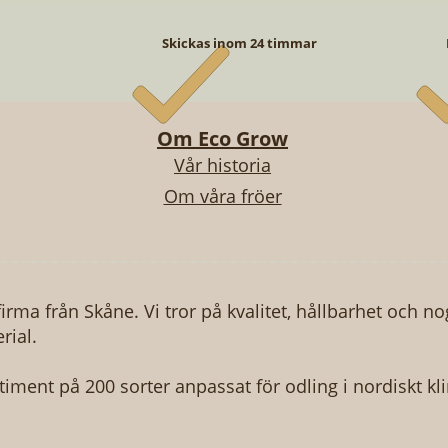
Skickas inom 24 timmar
Om Eco Grow
Vår historia
Om våra fröer
Snabbvisning
Snabbvisning
Snabbvisning
Snabbvisning
Snabbvisning
Snabbvisning
TOMAT - NOIRE DE CRIMEE
ÖPAKET - VINTERODLING
NACKGURKA - MINYARA
BIFFTOMAT - GERMAN 
FRÖPAKET - BÄSTSÄLJA
KATTGRÄS
Pris
Pris
Pris
Pris
Pris
Pris
249,00 kr
49,00 kr
49,00 kr
249,00 kr
49,00 kr
49,00 kr
firma från Skåne. Vi tror på kvalitet, hållbarhet och n
rial.
rtiment på 200 sorter anpassat för odling i nordiskt kl