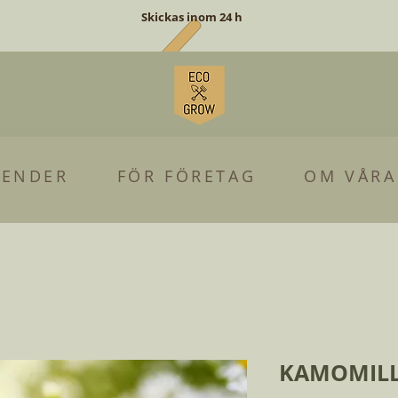
Skickas inom 24 h
LENDER
FÖR FÖRETAG
OM VÅRA
KAMOMILL 