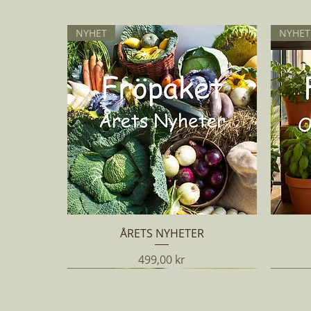
NYHET
NYHET
Snabbvisning
ÅRETS NYHETER
Pris
499,00 kr
NYHET
NYHET
NYHET
NYHET
NYHET
NYHET