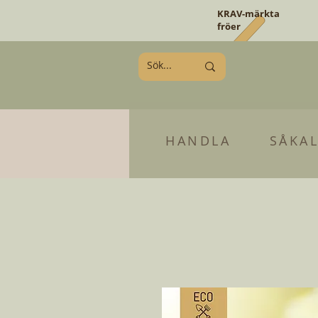
KRAV-märkta
fröer
HANDLA
SÅKA