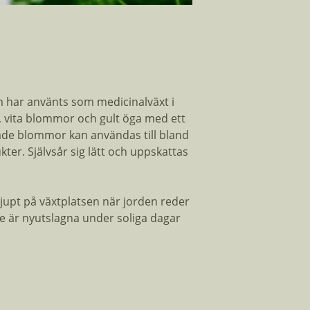
Antal Fröer:
Planthöjd:
om har använts som medicinalväxt i
å, vita blommor och gult öga med ett
kade blommor kan användas till bland
ter. Självsår sig lätt och uppskattas
jupt på växtplatsen när jorden reder
e är nyutslagna under soliga dagar