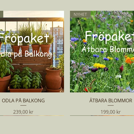
NYHET
Snabbvisning
Snabbvisning
ODLA PÅ BALKONG
ÄTBARA BLOMMOR
Pris
Pris
239,00 kr
199,00 kr
NYHET
NYHET
NYHET