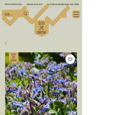
KRAV-märkta fröer
Skickas inom 24 h
Fri frakt på beställningar över 249kr