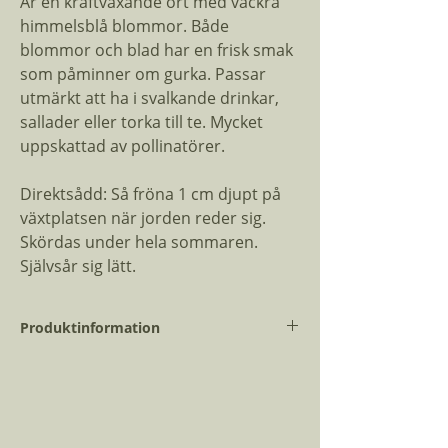
Är en kraftväxande ört med vackra
himmelsblå blommor. Både
blommor och blad har en frisk smak
som påminner om gurka. Passar
utmärkt att ha i svalkande drinkar,
sallader eller torka till te. Mycket
uppskattad av pollinatörer.
Direktsådd: Så fröna 1 cm djupt på
växtplatsen när jorden reder sig.
Skördas under hela sommaren.
Självsår sig lätt.
Produktinformation
Vetenskapligt
Borago
namn:
officinalis
Blomtid:
Jun - Sep