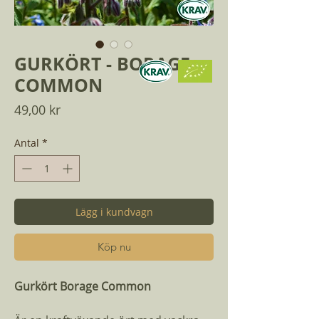
GURKÖRT - BORAGE
COMMON
Pris
49,00 kr
Antal
*
Lägg i kundvagn
Köp nu
Gurkört Borage Common