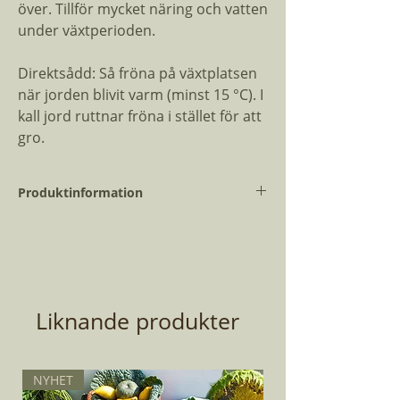
över. Tillför mycket näring och vatten
under växtperioden.
Direktsådd: Så fröna på växtplatsen
när jorden blivit varm (minst 15 °C). I
kall jord ruttnar fröna i stället för att
gro.
Produktinformation
Vetenskapligt
Cucurbita
namn:
pepo
Dagar till skörd:
55
Liknande produkter
Planteringsmånad:
April - Juni
Antal Fröer:
5
NYHET