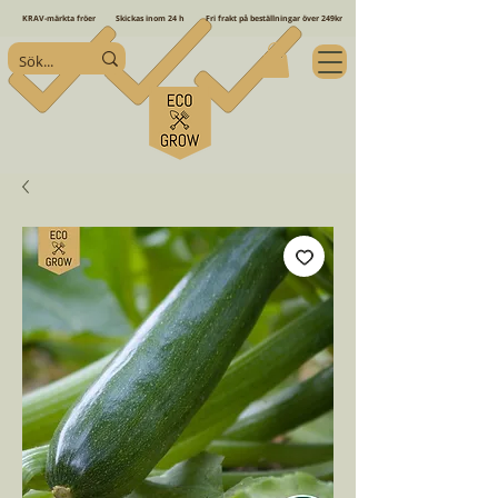
KRAV-märkta fröer
Skickas inom 24 h
Fri frakt på beställningar över 249kr