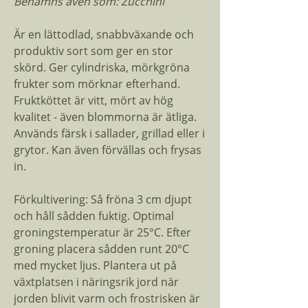
Benämns även som: Zucchini
Är en lättodlad, snabbväxande och
produktiv sort som ger en stor
skörd. Ger cylindriska, mörkgröna
frukter som mörknar efterhand.
Fruktköttet är vitt, mört av hög
kvalitet - även blommorna är ätliga.
Används färsk i sallader, grillad eller i
grytor. Kan även förvällas och frysas
in.
Förkultivering: Så fröna 3 cm djupt
och håll sådden fuktig. Optimal
groningstemperatur är 25°C. Efter
groning placera sådden runt 20°C
med mycket ljus. Plantera ut på
växtplatsen i näringsrik jord när
jorden blivit varm och frostrisken är