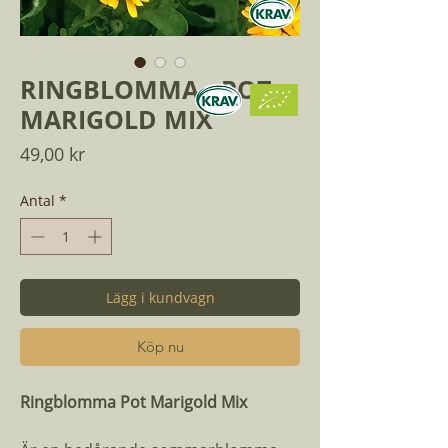
RINGBLOMMA - POT
MARIGOLD MIX
Pris
49,00 kr
Antal
*
Lägg i kundvagn
Köp nu
Ringblomma Pot Marigold Mix