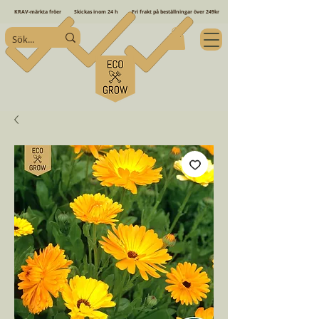
KRAV-märkta fröer
Skickas inom 24 h
Fri frakt på beställningar över 249kr