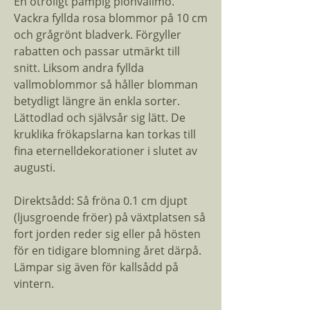
En otroligt pampig pionvallmo.
Vackra fyllda rosa blommor på 10 cm
och grågrönt bladverk. Förgyller
rabatten och passar utmärkt till
snitt. Liksom andra fyllda
vallmoblommor så håller blomman
betydligt längre än enkla sorter.
Lättodlad och självsår sig lätt. De
kruklika frökapslarna kan torkas till
fina eternelldekorationer i slutet av
augusti.
Direktsådd: Så fröna 0.1 cm djupt
(ljusgroende fröer) på växtplatsen så
fort jorden reder sig eller på hösten
för en tidigare blomning året därpå.
Lämpar sig även för kallsådd på
vintern.