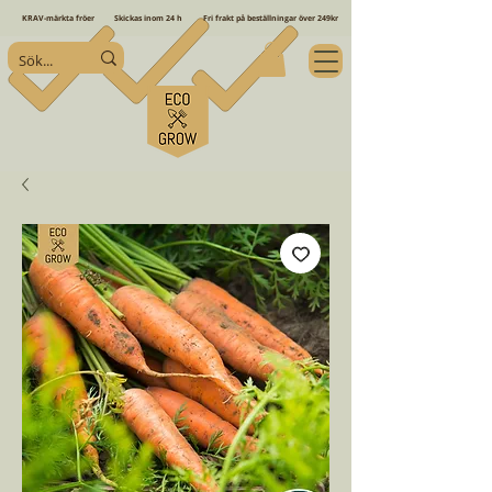
KRAV-märkta fröer
Skickas inom 24 h
Fri frakt på beställningar över 249kr