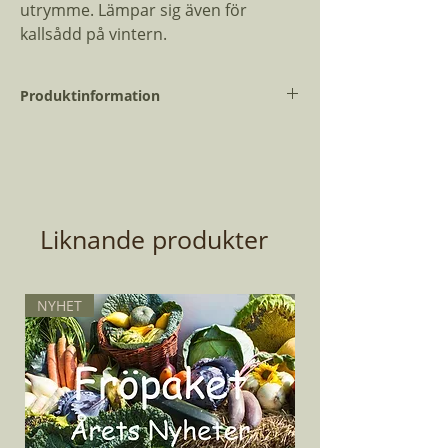
utrymme. Lämpar sig även för
kallsådd på vintern.
Produktinformation
Vetenskapligt
Daucus carota
namn:
Dagar till skörd:
70
Liknande produkter
Planteringsmånad:
April - Juni,
Oktober -
November
NYHET
Antal Fröer:
250
Planthöjd:
30 cm