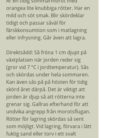
Är en tidig sommarmorot med
orangea lite knubbiga rötter. Har en
mild och söt smak. Blir skördeklar
tidigt och passar såväl för
färskkonsumtion som i matlagning
eller infrysning. Går även att lagra.
Direktsådd: Så fröna 1 cm djupt på
växtplatsen när jorden reder sig
(gror vid 7 °C i jordtemperatur). Sås
och skördas under hela sommaren.
Kan även sås på på hösten för tidig
skörd året därpå. Det är viktigt att
jorden är djup så att rötterna inte
grenar sig. Gallras efterhand för att
undvika angrepp från morotsflugan.
Rötter för lagring skördas så sent
som möjligt. Vid lagring, förvara i lätt
fuktig sand eller torv i ett svalt