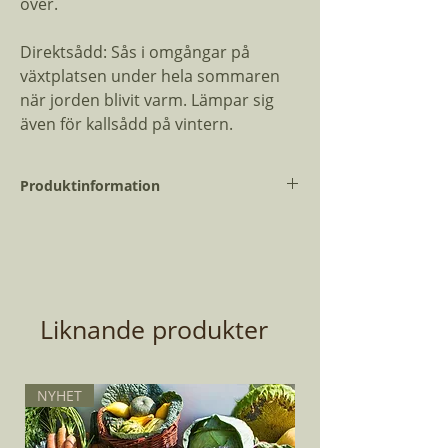
över.
Direktsådd: Sås i omgångar på
växtplatsen under hela sommaren
när jorden blivit varm. Lämpar sig
även för kallsådd på vintern.
Produktinformation
Vetenskapligt
Brassica rapa
namn:
var. narinosa
Dagar till skörd:
45
Liknande produkter
Planteringsmånad:
April - Augusti
Antal Fröer:
40
NYHET
Planthöjd:
15 cm