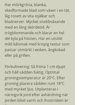
Har mörkgröna, blanka,
skedformade blad som växer i en tät,
låg rosett av vita stjälkar och
bladnerver. Mycket snabbväxande
med en lång skördetid. Är
trögblommande och klarar en hel
del kyla på hösten. Har en utsökt
mild kålsmak med krispig textur som
passar utmärkt i woken, ångkokad
eller på grillen.
Förkultivering: Så fröna 1 cm djupt
och håll sådden fuktig. Optimal
groningstemperatur är 20°C. Efter
groning placera sådden runt 18°C
med mycket ljus. Utplanteras i
näringsrik jord efter avhärdning när
jorden blivit varm och frostrisken är