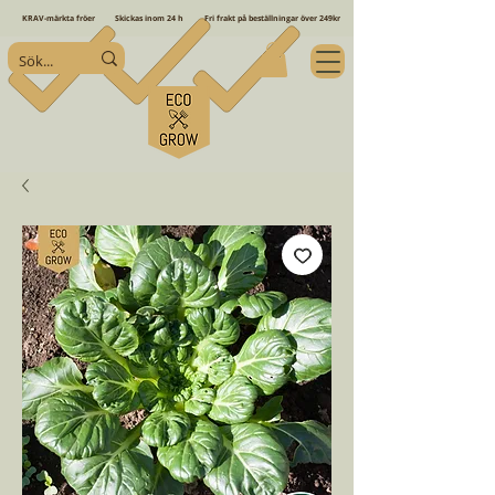
KRAV-märkta fröer
Skickas inom 24 h
Fri frakt på beställningar över 249kr