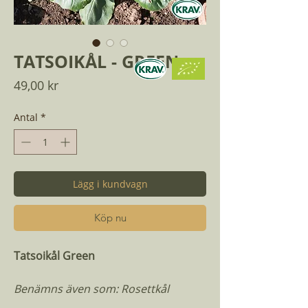
TATSOIKÅL - GREEN
Pris
49,00 kr
Antal
*
Lägg i kundvagn
Köp nu
Tatsoikål Green
Benämns även som: Rosettkål