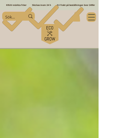
KRAV-märkta fröer
Skickas inom 24 h
Fri frakt på beställningar över 249kr