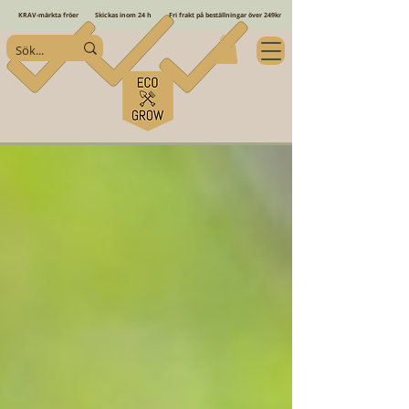
KRAV-märkta fröer
Skickas inom 24 h
Fri frakt på beställningar över 249kr