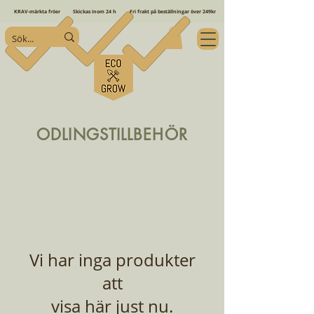
KRAV-märkta fröer
Skickas inom 24 h
Fri frakt på beställningar över 249kr
ODLINGSTILLBEHÖR
Vi har inga produkter
att
visa här just nu.