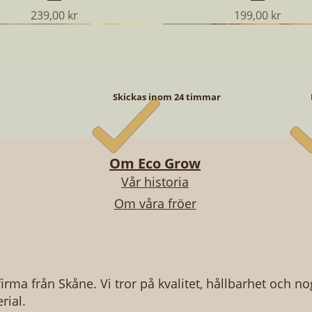
Pris
Pris
239,00 kr
199,00 kr
NYHET
NYHET
NYHET
Skickas inom 24 timmar
Om Eco Grow
Vår historia
Om våra fröer
Snabbvisning
Snabbvisning
Snabbvisning
Snabbvisning
Snabbvisning
Snabbvisning
TOMAT - NOIRE DE CRIMEE
ÖPAKET - VINTERODLING
NACKGURKA - MINYARA
BIFFTOMAT - GERMAN 
FRÖPAKET - BÄSTSÄLJA
KATTGRÄS
Pris
Pris
Pris
Pris
Pris
Pris
249,00 kr
49,00 kr
49,00 kr
249,00 kr
49,00 kr
49,00 kr
firma från Skåne. Vi tror på kvalitet, hållbarhet och n
rial.