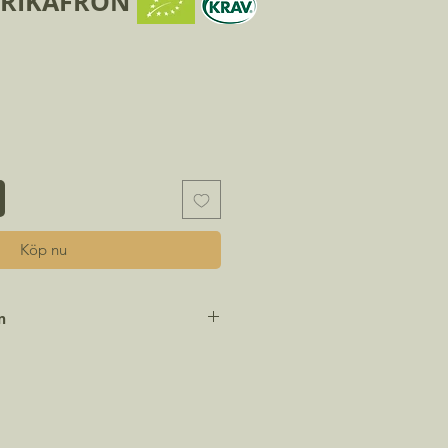
APRIKAFRÖN
Köp nu
n
n:
Capsicum annuum
65