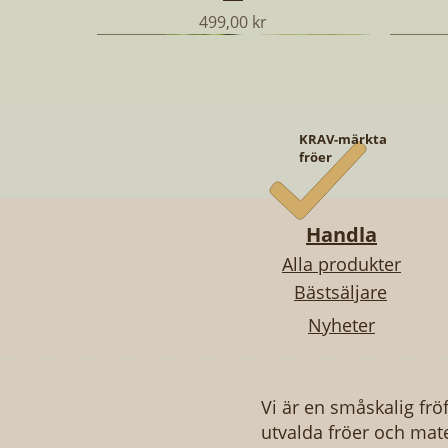
Pris
499,00 kr
NYHET
NYHET
NYHET
NYHET
NYHET
NYHET
KRAV-märkta
fröer
Handla
Alla produkter
Bästsäljare
Nyheter
Snabbvisning
Snabbvisning
Snabbvisning
AUBERGINE - BLANCHE RONDE À
STORA KÖKSTRÄDGÅRDEN
SMÖRGÅSKRASSE
BIFF
FR
S
OEUF
Pris
Pris
499,00 kr
49,00 kr
Pris
49,00 kr
Vi är en småskalig frö
utvalda fröer och mate