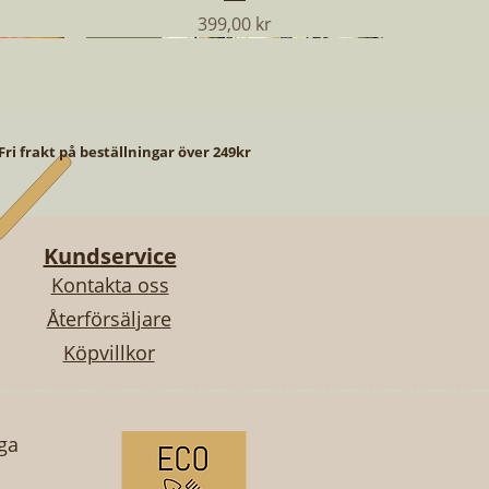
Pris
399,00 kr
NYHET
NYHET
NYHET
Fri frakt på beställningar över 249kr
Kundservice
Kontakta oss
Återförsäljare
Köpvillkor
Snabbvisning
Snabbvisning
Snabbvisning
GOLD
RE
VINTERSQUASH - SWEET DUMPLING
SLINGERKRASSE - TALL SINGLE MIX
AUBERGINE - TARIM
Pris
Pris
Pris
49,00 kr
49,00 kr
49,00 kr
oga