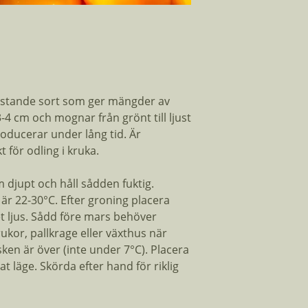
Planteringsmånad
Antal Fröer:
Planthöjd:
kastande sort som ger mängder av
3-4 cm och mognar från grönt till ljust
ducerar under lång tid. Är
 för odling i kruka.
m djupt och håll sådden fuktig.
r 22-30°C. Efter groning placera
 ljus. Sådd före mars behöver
rukor, pallkrage eller växthus när
sken är över (inte under 7°C). Placera
t läge. Skörda efter hand för riklig