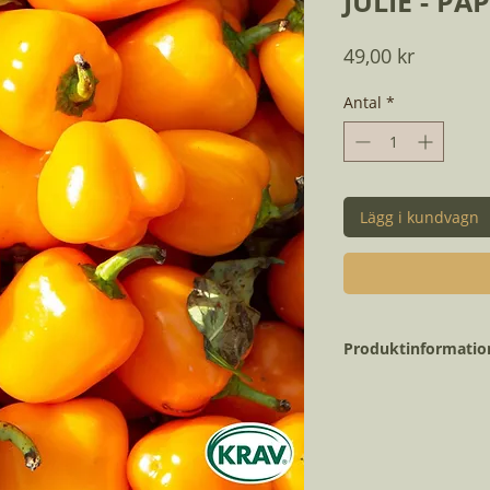
JULIE - P
Pris
49,00 kr
Antal
*
Lägg i kundvagn
Produktinformatio
Vetenskapligt nam
Dagar till skörd: