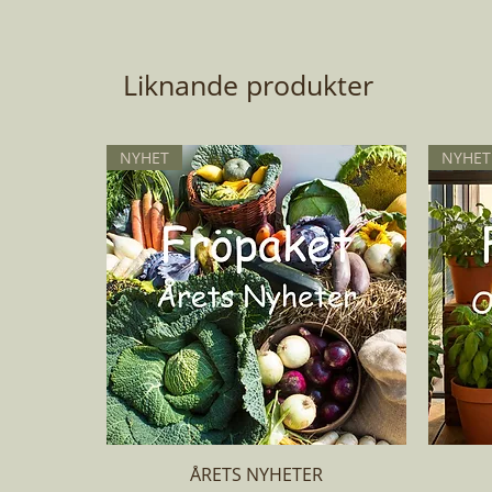
Liknande produkter
NYHET
NYHET
Snabbvisning
ÅRETS NYHETER