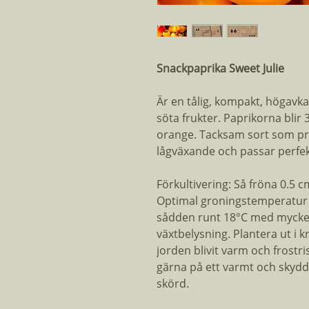
Snackpaprika Sweet Julie
Är en tålig, kompakt, högav
söta frukter. Paprikorna blir 
orange. Tacksam sort som pro
lågväxande och passar perfekt
Förkultivering: Så fröna 0.5 c
Optimal groningstemperatur ä
sådden runt 18°C med mycket
växtbelysning. Plantera ut i k
jorden blivit varm och frostri
gärna på ett varmt och skydda
skörd.