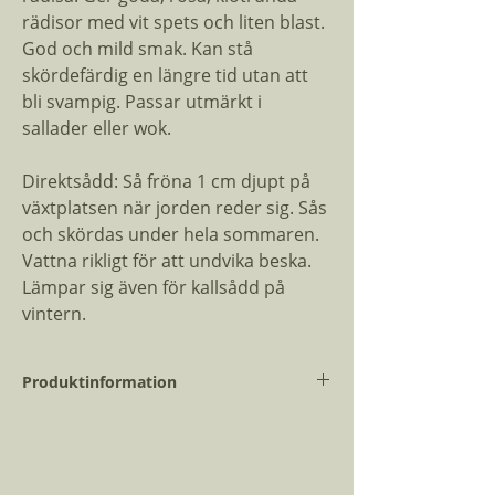
rädisor med vit spets och liten blast.
God och mild smak. Kan stå
skördefärdig en längre tid utan att
bli svampig. Passar utmärkt i
sallader eller wok.
Direktsådd: Så fröna 1 cm djupt på
växtplatsen när jorden reder sig. Sås
och skördas under hela sommaren.
Vattna rikligt för att undvika beska.
Lämpar sig även för kallsådd på
vintern.
Produktinformation
Vetenskapligt
Raphanus
namn:
sativus var.
radicula