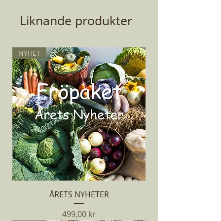
Dagar till skörd:
25
Liknande produkter
Planteringsmånad:
Mars - Augusti
NYHET
Antal Fröer:
100
Planthöjd:
15 cm
ÅRETS NYHETER
Pris
499,00 kr