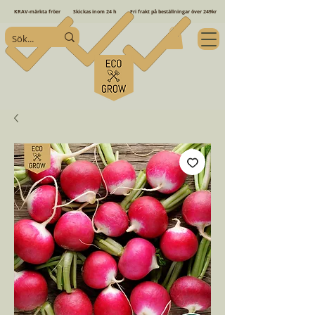
KRAV-märkta fröer
Skickas inom 24 h
Fri frakt på beställningar över 249kr