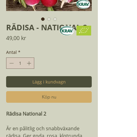
RÄDISA - NATIONAL 2
Pris
49,00 kr
Antal
*
Lägg i kundvagn
Köp nu
Rädisa National 2
Är en pålitlig och snabbväxande
rädisa. Ger goda, rosa, klotrunda