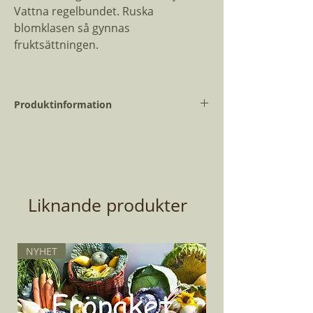
Vattna regelbundet. Ruska
blomklasen så gynnas
fruktsättningen.
Produktinformation
Vetenskapligt
Solanum
namn:
lycopersicum
Dagar till skörd:
65
Liknande produkter
Planteringsmånad:
Februari - Maj
Antal Fröer:
6
NYHET
Planthöjd:
200 cm
Övrigt:
Tjuvas