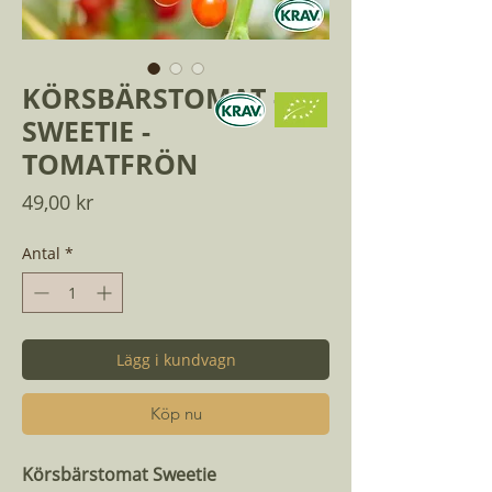
KÖRSBÄRSTOMAT -
SWEETIE -
TOMATFRÖN
Pris
49,00 kr
Antal
*
Lägg i kundvagn
Köp nu
Körsbärstomat Sweetie