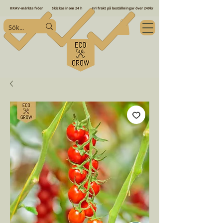
KRAV-märkta fröer
Skickas inom 24 h
Fri frakt på beställningar över 249kr