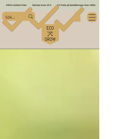
KRAV-märkta fröer
Skickas inom 24 h
Fri frakt på beställningar över 249kr